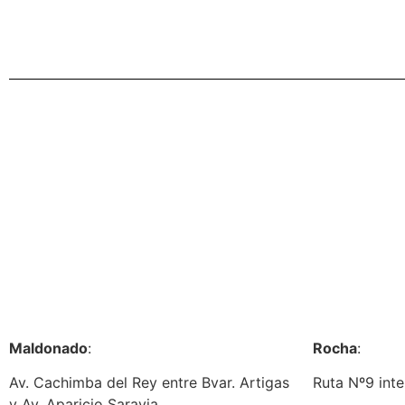
Maldonado
:
Rocha
:
Av. Cachimba del Rey entre Bvar. Artigas
Ruta Nº9 inte
y Av. Aparicio Saravia.