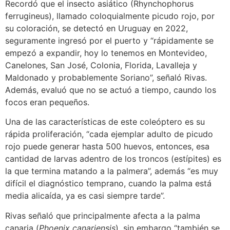
Recordó que el insecto asiático (Rhynchophorus
ferrugineus), llamado coloquialmente picudo rojo, por
su coloración, se detectó en Uruguay en 2022,
seguramente ingresó por el puerto y “rápidamente se
empezó a expandir, hoy lo tenemos en Montevideo,
Canelones, San José, Colonia, Florida, Lavalleja y
Maldonado y probablemente Soriano”, señaló Rivas.
Además, evaluó que no se actuó a tiempo, caundo los
focos eran pequeños.
Una de las características de este coleóptero es su
rápida proliferación, “cada ejemplar adulto de picudo
rojo puede generar hasta 500 huevos, entonces, esa
cantidad de larvas adentro de los troncos (estípites) es
la que termina matando a la palmera”, además “es muy
difícil el diagnóstico temprano, cuando la palma está
media alicaída, ya es casi siempre tarde”.
Rivas señaló que principalmente afecta a la palma
canaria (
Phoenix canariensis
), sin embargo “también se